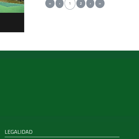
«
‹
1
2
›
»
LEGALIDAD