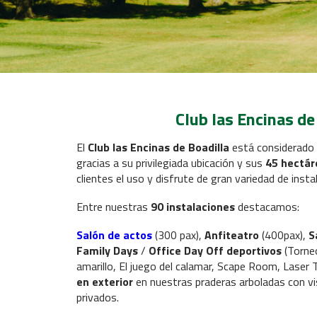
Club las Encinas de
El
Club las Encinas de Boadilla
está considerado 
gracias a su privilegiada ubicación y sus
45 hectár
clientes el uso y disfrute de gran variedad de ins
Entre nuestras
90 instalaciones
destacamos:
Salón de actos
(300 pax),
Anfiteatro
(400pax),
S
Family Days
/
Office Day Off deportivos
(Torneo
amarillo, El juego del calamar, Scape Room, Laser 
en exterior
en nuestras praderas arboladas con vi
privados.