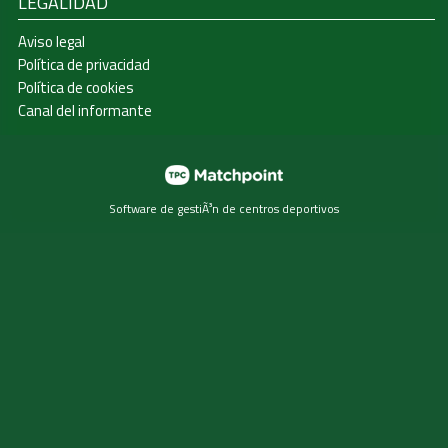
LEGALIDAD
Aviso legal
Política de privacidad
Política de cookies
Canal del informante
Software de gestiÃ³n de centros deportivos
Las cookies de este sitio web se usan para personalizar el
contenido y los anuncios, ofrecer funciones de redes
sociales y analizar el tráfico. Además, compartimos
información sobre el uso que haga del sitio web con
nuestros partners de redes sociales, publicidad y análisis
web, quienes pueden combinarla con otra información que
les haya proporcionado o que hayan recopilado a partir del
uso que haya hecho de sus servicios.