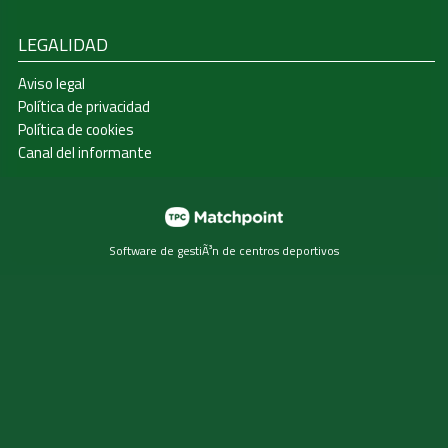
LEGALIDAD
Aviso legal
Política de privacidad
Política de cookies
Canal del informante
Software de gestiÃ³n de centros deportivos
Las cookies de este sitio web se usan para personalizar el
contenido y los anuncios, ofrecer funciones de redes
sociales y analizar el tráfico. Además, compartimos
información sobre el uso que haga del sitio web con
nuestros partners de redes sociales, publicidad y análisis
web, quienes pueden combinarla con otra información que
les haya proporcionado o que hayan recopilado a partir del