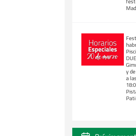
fest
Mad
Fes
habr
Pisc
DUE 
Gimn
y de
a la
18:0
Pist
Pati