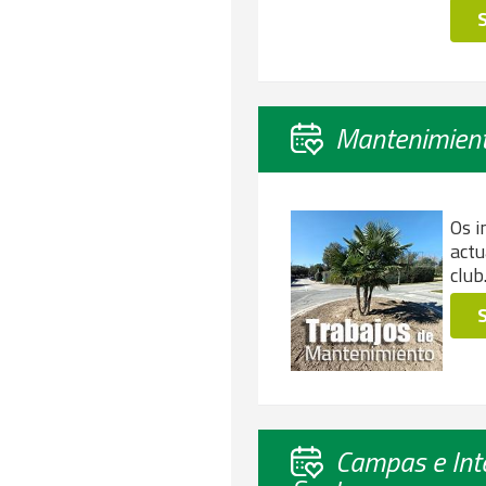
Mantenimien
Os i
actu
club
Campas e Int