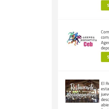
Com
comp
Agen
depo
El R
esta
juev
desc
abie