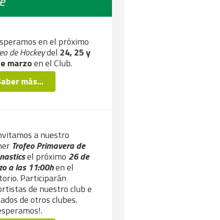
e
speramos en el próximo
eo de Hockey
del
24, 25 y
de marzo
en el Club.
Saber más...
nvitamos a nuestro
mer
Trofeo Primavera de
nastics
el próximo
26 de
o a las 11:00h
en el
torio. Participarán
rtistas de nuestro club e
tados de otros clubes.
esperamos!.