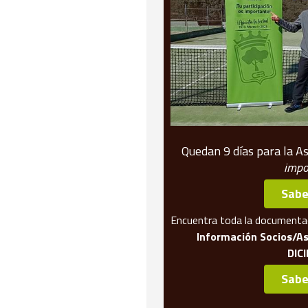
Quedan 9 días para la As
impo
Sabe
Encuentra toda la documentac
Información Socios/A
DIC
Sabe