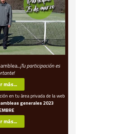
amblea...
¡Tu participación es
rtante!
r más...
ión en tu área privada de la web
sambleas generales 2023
IEMBRE
r más...