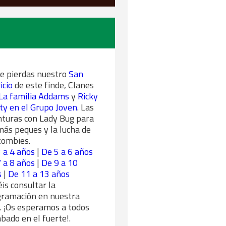
e pierdas nuestro
San
icio
de este finde, Clanes
La familia Addams
y
Ricky
y en el Grupo Joven
. Las
turas con Lady Bug para
más peques y la lucha de
zombies.
 a 4 años
|
De 5 a 6 años
 a 8 años
|
De 9 a 10
s
|
De 11 a 13 años
is consultar la
gramación en nuestra
 ¡Os esperamos a todos
ábado en el fuerte!.