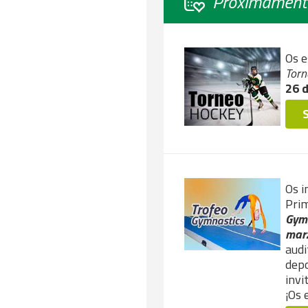
Próximament
Os e
Torn
26 
Os i
Pri
Gym
marz
audi
depo
invi
¡Os 