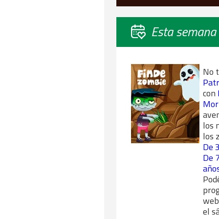
Esta semana
No t
Patr
con
Mort
aven
los 
los 
De 3
De 7
año
Podé
pro
web.
el s