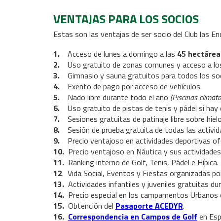
VENTAJAS PARA LOS SOCIOS
Estas son las ventajas de ser socio del Club las Enc
1.
Acceso de lunes a domingo a las
45 hectárea
2.
Uso gratuito de zonas comunes y acceso a los 3
3.
Gimnasio y sauna gratuitos para todos los so
4.
Exento de pago por acceso de vehículos.
5.
Nado libre durante todo el año
(Piscinas climati
6.
Uso gratuito de pistas de tenis y pádel si hay d
7.
Sesiones gratuitas de patinaje libre sobre hielo 
8.
Sesión de prueba gratuita de todas las activida
9.
Precio ventajoso en actividades deportivas ofer
10.
Precio ventajoso en Náutica y sus actividades
11.
Ranking interno de Golf, Tenis, Pádel e Hípica.
12
. Vida Social, Eventos y Fiestas organizadas por 
13.
Actividades infantiles y juveniles gratuitas du
14.
Precio especial en los campamentos Urbanos 
15.
Obtención del
Pasaporte ACEDYR
.
16.
Correspondencia en Campos de Golf
en Esp