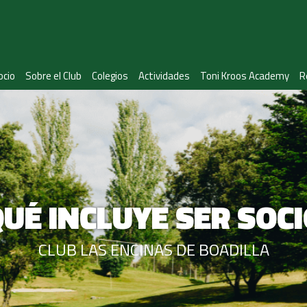
ocio
Sobre el Club
Colegios
Actividades
Toni Kroos Academy
R
UÉ INCLUYE SER SOC
CLUB LAS ENCINAS DE BOADILLA