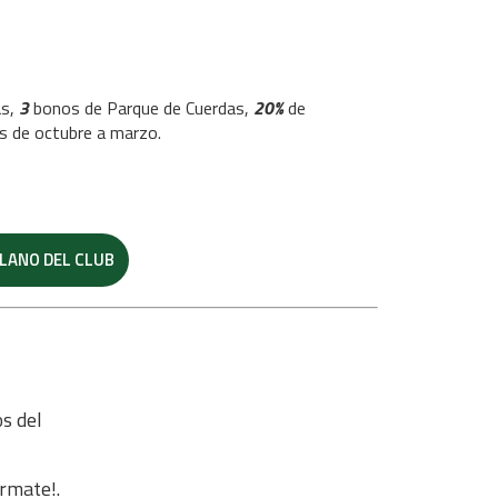
as,
3
bonos de Parque de Cuerdas,
20%
de
es de octubre a marzo.
LANO DEL CLUB
s del
órmate!.