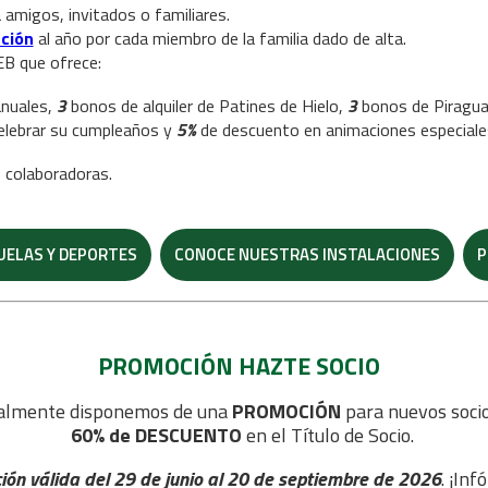
a amigos, invitados o familiares.
ción
al año por cada miembro de la familia dado de alta.
B que ofrece:
anuales,
3
bonos de alquiler de Patines de Hielo,
3
bonos de Piragu
celebrar su cumpleaños y
5%
de descuento en animaciones especial
 colaboradoras.
UELAS Y DEPORTES
CONOCE NUESTRAS INSTALACIONES
P
PROMOCIÓN HAZTE SOCIO
almente disponemos de una
PROMOCIÓN
para nuevos socio
60% de DESCUENTO
en el Título de Socio.
ón válida del 29 de junio al 20 de septiembre de 2026
. ¡Inf