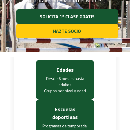
culturales en Boadilla del Monte.
SOLICITA 1ª CLASE GRATIS
HAZTE SOCIO
Edades
Desde 6 meses hasta
adultos
Grupos por nivel y edad
Escuelas
deportivas
Programas de temporada.