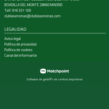
BOADILLA DEL MONTE 28660 MADRID
Telf. 916 331 100
clublasencinas@clublasencinas.com
LEGALIDAD
Aviso legal
Política de privacidad
Política de cookies
Canal del informante
Software de gestiÃ³n de centros deportivos
Las cookies de este sitio web se usan para personalizar el
contenido y los anuncios, ofrecer funciones de redes
sociales y analizar el tráfico. Además, compartimos
información sobre el uso que haga del sitio web con