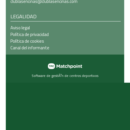
clublasencinas@clublasencinas.com
LEGALIDAD
Aviso legal
Política de privacidad
Política de cookies
Canal del informante
Software de gestiÃ³n de centros deportivos
Las cookies de este sitio web se usan para
personalizar el contenido y los anuncios, ofrecer
funciones de redes sociales y analizar el tráfico.
Además, compartimos información sobre el uso que
haga del sitio web con nuestros partners de redes
sociales, publicidad y análisis web, quienes pueden