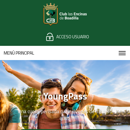
ACCESO USUARIO
MENÚ PRINCIPAL
YoungPass
Una cuota pensada para jóvenes de 18 a 30
años.