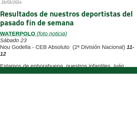
26/03/2024
Resultados de nuestros deportistas del
pasado fin de semana
WATERPOLO
(foto noticia)
Sábado 23
Nou Godella - CEB Absoluto (2ª División Nacional)
11-
12
Estamos de enhorabuena, nuestros infantiles,
Iván
Mendiguchia, Álvaro Díaz, Nuño Fernandez y Diego
Delgado de Robles
han quedado subcampeones de
España por selecciones. Destacar que a Nuño le
nombraron mejor portero del torneo.
(foto adjunta).
¡Una gran experiencia con muy buen resultado!.