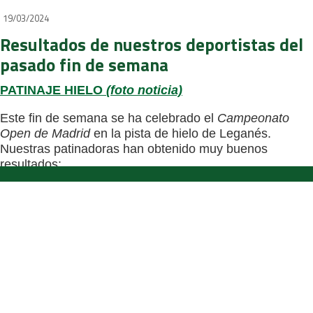
19/03/2024
Resultados de nuestros deportistas del
HÍPICA
pasado fin de semana
Concurso hípico.
Resultados
|
Ranking
PATINAJE HIELO
(foto noticia)
Este fin de semana se ha celebrado el
Campeonato
Open de Madrid
en la pista de hielo de Leganés.
Nuestras patinadoras han obtenido muy buenos
resultados:
Basic Novice A Femenino:
Daniela Nájera
, 10ª posición.
Intermediate Novice A Femenino:
Lucía Jiménez
, 3ª
posición.
Senior A Femenino:
Macarena García
, 3ª posición.
Debs ISU Femenino:
Sofía Mateos
, 3ª posición.
Basic Novice ISU Femenino:
Carmen García
, 11ª
posición.
Intermediate Novice ISU Femenino:
Julia González
, 2ª