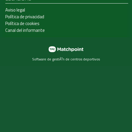
Aviso legal
Política de privacidad
Política de cookies
Canal del informante
Software de gestiÃ³n de centros deportivos
Las cookies de este sitio web se usan para personalizar el
contenido y los anuncios, ofrecer funciones de redes
sociales y analizar el tráfico. Además, compartimos
información sobre el uso que haga del sitio web con
nuestros partners de redes sociales, publicidad y análisis
web, quienes pueden combinarla con otra información que
les haya proporcionado o que hayan recopilado a partir del
uso que haya hecho de sus servicios.