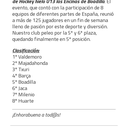
de Hockey hielo U13 las Encinas de Boadilla
. El
evento, que contó con la participación de 8
equipos de diferentes partes de España, reunió
a más de 125 jugadores en un fin de semana
lleno de pasión por este deporte y diversión.
Nuestro club peleo por la 5ª y 6ª plaza,
quedando finalmente en 5ª posición.
Clasificación:
1º Valdemoro
2º Majadahonda
3º Txuri
4º Barça
5º Boadilla
6º Jaca
7º Milenio
8º Huarte
¡Enhorabuena a tod@s!