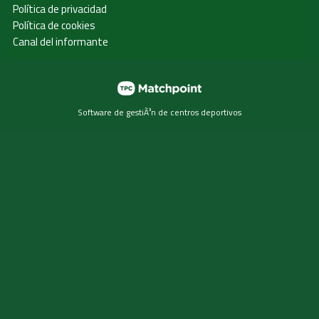
Política de privacidad
Política de cookies
Canal del informante
Software de gestiÃ³n de centros deportivos
Las cookies de este sitio web se usan para personalizar el
contenido y los anuncios, ofrecer funciones de redes
sociales y analizar el tráfico. Además, compartimos
información sobre el uso que haga del sitio web con
nuestros partners de redes sociales, publicidad y análisis
web, quienes pueden combinarla con otra información que
les haya proporcionado o que hayan recopilado a partir del
uso que haya hecho de sus servicios.